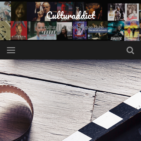
Culturaddict
La culture est une drogue dure