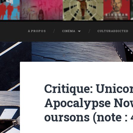
À PROPOS
CINÉMA
CULTURADDICTED
Critique: Unico
Apocalypse No
oursons (note : 