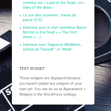
monteur sur « Land of the Dead » et «
Diary of the dead »
Le son des souvenirs : traces du
passé (3/5)
Interview avec le chef opérateur Aaron
Morton (« Evil Dead », « The First
Omen », …)
Interview avec Tuppence Middleton,
actrice de "Sense8 " et "Mank"
TEXT WIDGET
These widgets are displayed because
you haven't added any widgets of your
own yet. You can do so at Appearance >
Widgets in the WordPress settings.