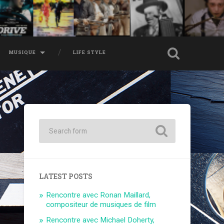
MUSIQUE
LIFE STYLE
LATEST POSTS
Rencontre avec Ronan Maillard,
compositeur de musiques de film
Rencontre avec Michael Doherty,