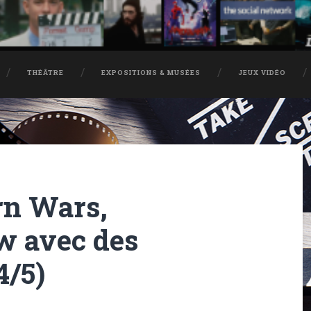
THÉÂTRE
EXPOSITIONS & MUSÉES
JEUX VIDÉO
rn Wars,
w avec des
4/5)