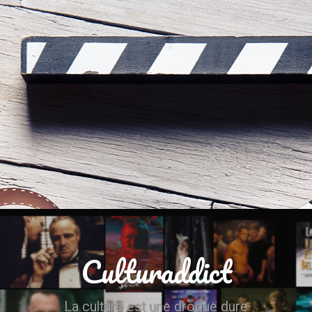
Culturaddict
La culture est une drogue dure