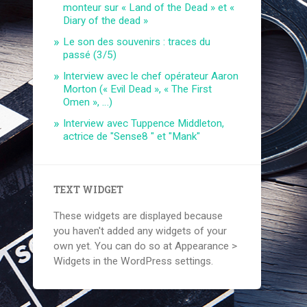
monteur sur « Land of the Dead » et «
Diary of the dead »
Le son des souvenirs : traces du
passé (3/5)
Interview avec le chef opérateur Aaron
Morton (« Evil Dead », « The First
Omen », …)
Interview avec Tuppence Middleton,
actrice de "Sense8 " et "Mank"
TEXT WIDGET
These widgets are displayed because
you haven't added any widgets of your
own yet. You can do so at Appearance >
Widgets in the WordPress settings.