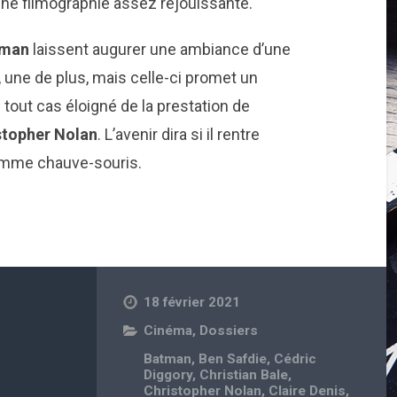
une filmographie assez réjouissante.
tman
laissent augurer une ambiance d’une
, une de plus, mais celle-ci promet un
tout cas éloigné de la prestation de
stopher Nolan
. L’avenir dira si il rentre
omme chauve-souris.
18 février 2021
Cinéma
,
Dossiers
Batman
,
Ben Safdie
,
Cédric
Diggory
,
Christian Bale
,
Christopher Nolan
,
Claire Denis
,