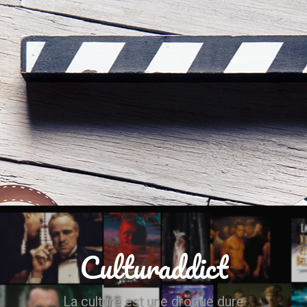
Culturaddict
La culture est une drogue dure