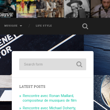
MUSIQUE
LIFE STYLE
LATEST POSTS
Rencontre avec Ronan Maillard,
compositeur de musiques de film
Rencontre avec Michael Doherty,