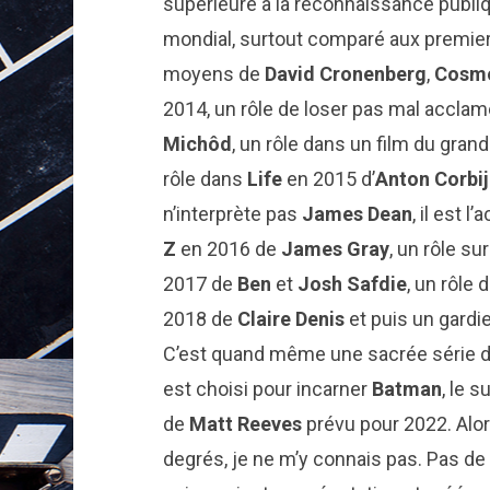
supérieure à la reconnaissance publiq
mondial, surtout comparé aux premiers
moyens de
David Cronenberg
,
Cosm
2014, un rôle de loser pas mal accla
Michôd
, un rôle dans un film du gran
rôle dans
Life
en 2015 d’
Anton Corbi
n’interprète pas
James Dean
, il est 
Z
en 2016 de
James Gray
,
un rôle su
2017 de
Ben
et
Josh Safdie
, un rôle
2018 de
Claire Denis
et puis un gard
C’est quand même une sacrée série de 
est choisi pour incarner
Batman
, le 
de
Matt Reeves
prévu pour 2022. Alo
degrés, je ne m’y connais pas. Pas de