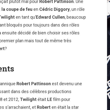
çait plutôt mal pour
Robert Pattinson
. Une
: la coupe de feu
en
Cédric Diggory
, un rôle
Twilight
en tant qu’
Edward Cullen
, beaucoup
stant bloqués pour toujours dans des rôles
a ensuite décidé de bien choisir ses rôles
 premier plan mais tout de même très
ert
?
ents
tannique
Robert Pattinson
est devenu une
ssant dans des célèbres productions
8 et 2012,
Twilight
était
LE
film pour
s s’arrachaient, et
Robert
en était la star