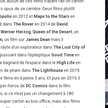
ue, aucun de ces films n’ayant fait un carton
 opus de sa carrière. Deux films plutôt
opolis
en 2012 et
Maps to the Stars
en
mé dans
The Rover
en 2014 de
David
d
Werner Herzog
,
Queen of the Desert
, un
jn,
un film sur
James Dean
mais il
l’acolyte d’un explorateur dans
The Lost City of
rpuissant dans l’épileptique
Good Time
en
 de bagnard de l’espace dans le
High Life
en
ien de phare dans
The Lighthouse
en 2019.
films en à peine 5 ans. Et puis en 2019, il
super-héros de
DC Comics
dans le film
rs, si ce n’est pas un changement à 180
 super carton au box-office, mais des films