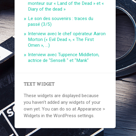
monteur sur « Land of the Dead » et «
Diary of the dead »
Le son des souvenirs : traces du
passé (3/5)
Interview avec le chef opérateur Aaron
Morton (« Evil Dead », « The First
Omen », …)
Interview avec Tuppence Middleton,
actrice de "Sense8 " et "Mank"
TEXT WIDGET
These widgets are displayed because
you haven't added any widgets of your
own yet. You can do so at Appearance >
Widgets in the WordPress settings.