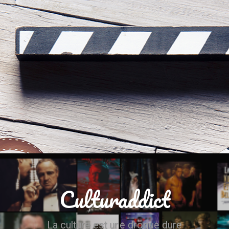
Culturaddict
La culture est une drogue dure