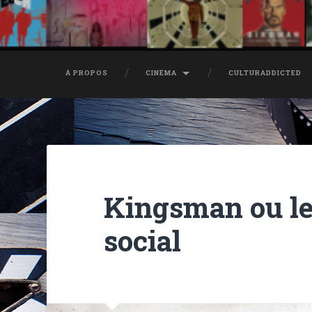
À PROPOS
CINÉMA
CULTURADDICTED
Kingsman ou l
social