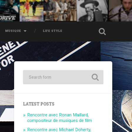
MUSIQUE
LIFE STYLE
LATEST POSTS
Rencontre avec Ronan Maillard,
compositeur de musiques de film
Rencontre avec Michael Doherty,