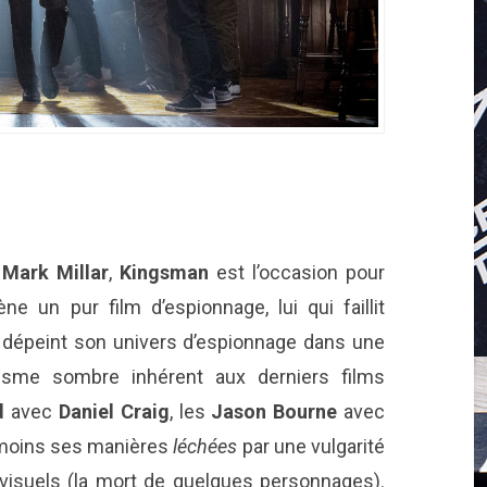
c
Mark Millar
,
Kingsman
est l’occasion pour
 un pur film d’espionnage, lui qui faillit
 il dépeint son univers d’espionnage dans une
isme sombre inhérent aux derniers films
d
avec
Daniel Craig
, les
Jason Bourne
avec
nmoins ses manières
léchées
par une vulgarité
 visuels (la mort de quelques personnages).