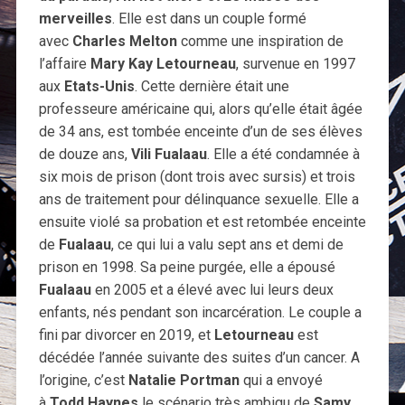
merveilles
. Elle est dans un couple formé
avec
Charles Melton
comme une inspiration de
l’affaire
Mary Kay Letourneau
, survenue en 1997
aux
Etats-Unis
. Cette dernière était une
professeure américaine qui, alors qu’elle était âgée
de 34 ans, est tombée enceinte d’un de ses élèves
de douze ans,
Vili Fualaau
. Elle a été condamnée à
six mois de prison (dont trois avec sursis) et trois
ans de traitement pour délinquance sexuelle. Elle a
ensuite violé sa probation et est retombée enceinte
de
Fualaau
, ce qui lui a valu sept ans et demi de
prison en 1998. Sa peine purgée, elle a épousé
Fualaau
en 2005 et a élevé avec lui leurs deux
enfants, nés pendant son incarcération. Le couple a
fini par divorcer en 2019, et
Letourneau
est
décédée l’année suivante des suites d’un cancer. A
l’origine, c’est
Natalie Portman
qui a envoyé
à
Todd Haynes
le scénario très ambigu de
Samy