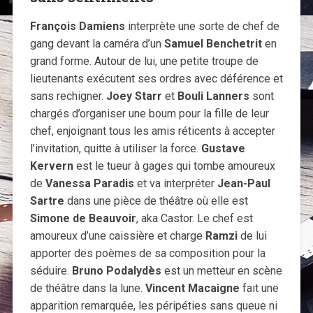
François Damiens
interprète une sorte de chef de
gang devant la caméra d’un
Samuel Benchetrit
en
grand forme. Autour de lui, une petite troupe de
lieutenants exécutent ses ordres avec déférence et
sans rechigner.
Joey Starr
et
Bouli Lanners
sont
chargés d’organiser une boum pour la fille de leur
chef, enjoignant tous les amis réticents à accepter
l’invitation, quitte à utiliser la force.
Gustave
Kervern
est le tueur à gages qui tombe amoureux
de
Vanessa Paradis
et va interpréter
Jean-Paul
Sartre
dans une pièce de théâtre où elle est
Simone de Beauvoir
, aka Castor. Le chef est
amoureux d’une caissière et charge
Ramzi
de lui
apporter des poèmes de sa composition pour la
séduire.
Bruno Podalydès
est un metteur en scène
de théâtre dans la lune.
Vincent Macaigne
fait une
apparition remarquée, les péripéties sans queue ni