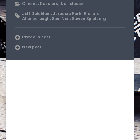
Cinéma
,
Dossiers
,
Non classé
Jeff Goldblum
,
Jurassic Park
,
Richard
Attenborough
,
Sam Neil
,
Steven Spielberg
Previous post
Next post