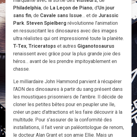
marquante avec la sortie des
Visiteurs
, de
Philadelphia
, de
La Leçon de Piano
, d’
Un jour
sans fin
, de
Cavale sans Issue
… et de
Jurassic
Park
.
Steven Spielberg
révolutionne l’animation
en ressuscitant les dinosaures avec des images
ultra réalistes qui ont impressionné toute la planète.
T-Tex
,
Triceratops
et autres
Giganotosaurus
renaissent avec grâce pour la plus grande joie des
héros… avant de les prendre impitoyablement en
chasse.
Le milliardaire John Hammond parvient à récupérer
l’ADN des dinosaures à partir du sang présent dans
les moustiques prisonniers de l’ambre. Il décide de
cloner les petites bêtes pour en peupler une île,
créer un parc d’attractions et les faire découvrir à la
multitude. Pour s’assurer de la conformité des
installations, il fait venir un paléontologue de renom,
le docteur Alan Grant et son amie Ellie. Mais un